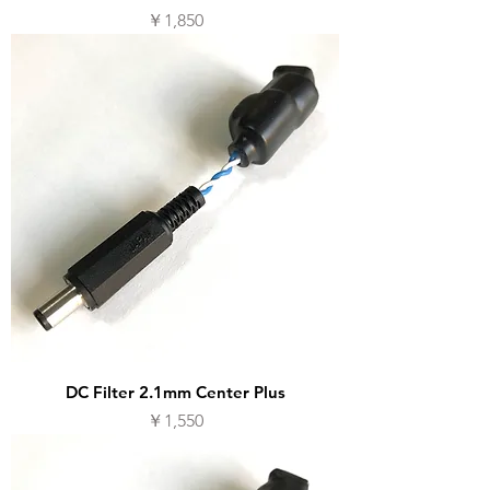
価格
￥1,850
DC Filter 2.1mm Center Plus
価格
￥1,550