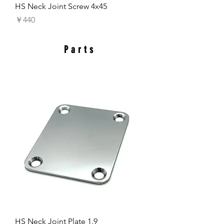
HS Neck Joint Screw 4x45
価格
￥440
Parts
HS Neck Joint Plate 1.9