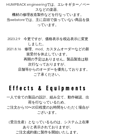
HUMPBACK engineeringでは、エレキギター／ベー
スなどの楽器、
機材の修理改造製作などを行なっています。
当webstoreでは、主に店頭で扱っていない商品を扱
っています。
2023.2.9 今更ですが、価格表示を税込表示に変更
しました。
2021.8.16
修理、mod、カスタムオーダーなどの新
規受付を休止しています。
再開の予定はありません。製品製造は順
次行なっておりますが、
店舗等からのオーダーを優先しております。
ご了承ください。
Effects & Equipments
一人で全ての製品の設計、組み立て、動作確認、出
荷を行なっているため、
ご注文から10〜20日程度のお時間をいただく場合が
ございます。
（受注生産）となっているものは、システム上在庫
ありと表示されておりますが、
ご注文成約後に製作を開始いたします。