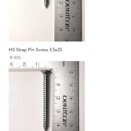
HS Strap Pin Screw 3.5x25
価格
￥400