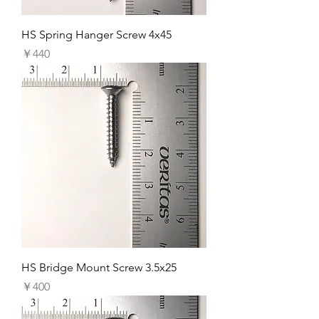
HS Spring Hanger Screw 4x45
価格
￥440
HS Bridge Mount Screw 3.5x25
価格
￥400