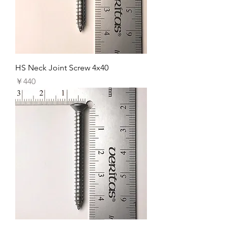
HS Neck Joint Screw 4x40
価格
￥440