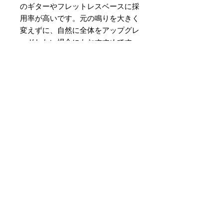
のギターやフレットレスベースに採
用率が高いです。元の鳴りを大きく
変えずに、自然に全体をアップグレ
ードしたい場合にもおすすめです。
逆に、深く歪ませるギターや、手数
の多いスラップや歪みを加えたベー
スなどには1.9mm版が好まれま
す。
HS Neck Joint Screwシリーズと組
み合わせると最大限に威力を発揮し
ます。ご検討ください。
特定商
取引法に基づく表記
©2018 HUMPBACK engineering ,
EGS Co,. Ltd. Tokyo,Japan